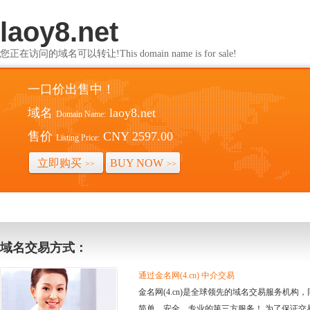
laoy8.net
您正在访问的域名可以转让!This domain name is for sale!
一口价出售中！
域名
laoy8.net
Domain Name:
售价
CNY 2597.00
Listing Price:
立即购买
BUY NOW
>>
>>
域名交易方式：
通过金名网(4.cn) 中介交易
金名网(4.cn)是全球领先的域名交易服务机
简单、安全、专业的第三方服务！ 为了保证交