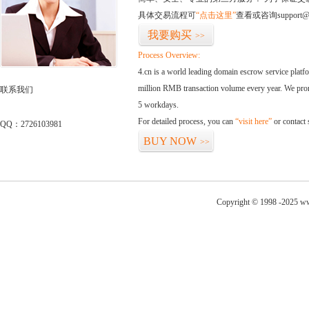
具体交易流程可
“点击这里”
查看或咨询support@
我要购买
>>
Process Overview:
4.cn is a world leading domain escrow service plat
million RMB transaction volume every year. We promi
联系我们
5 workdays.
For detailed process, you can
“visit here”
or contact
QQ：2726103981
BUY NOW
>>
Copyright © 1998 -2025 ww