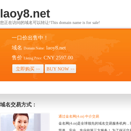
laoy8.net
您正在访问的域名可以转让!This domain name is for sale!
一口价出售中！
域名
laoy8.net
Domain Name:
售价
CNY 2597.00
Listing Price:
立即购买
BUY NOW
>>
>>
域名交易方式：
通过金名网(4.cn) 中介交易
金名网(4.cn)是全球领先的域名交易服务机
简单、安全、专业的第三方服务！ 为了保证交