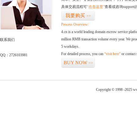
具体交易流程可
“点击这里”
查看或咨询support@
我要购买
>>
Process Overview:
4.cn is a world leading domain escrow service plat
million RMB transaction volume every year. We promi
联系我们
5 workdays.
For detailed process, you can
“visit here”
or contact
QQ：2726103981
BUY NOW
>>
Copyright © 1998 -2025 ww